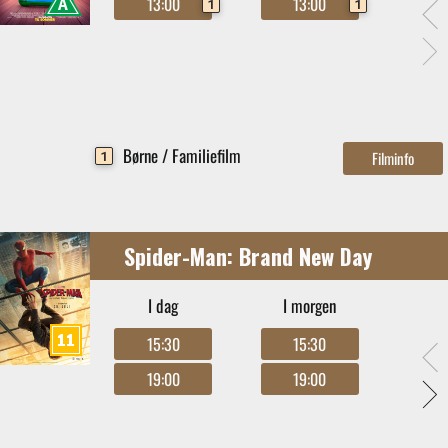
13:00
13:00
1
1
Børne / Familiefilm
1
Spider-Man: Brand New Day
I dag
I morgen
15:30
15:30
19:00
19:00